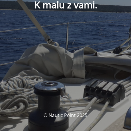
K malu z vami.
© Nautic Point 2025