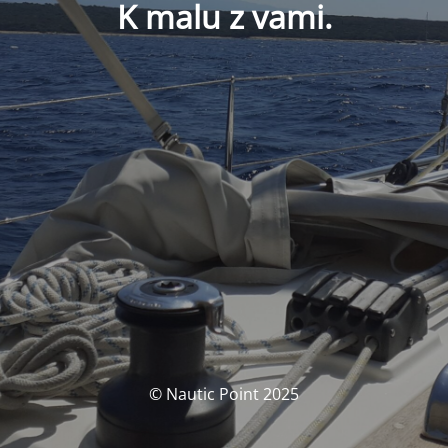
K malu z vami.
© Nautic Point 2025