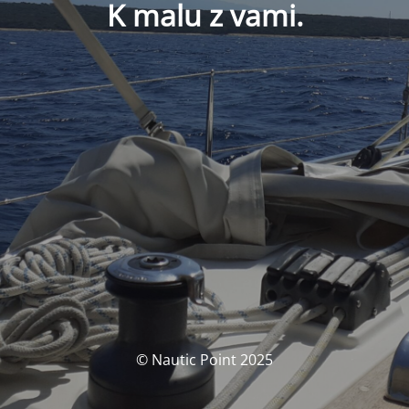
K malu z vami.
© Nautic Point 2025