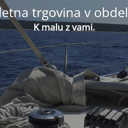
letna trgovina v obdel
K malu z vami.