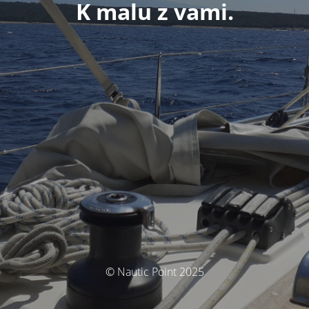
K malu z vami.
© Nautic Point 2025