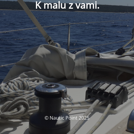
K malu z vami.
© Nautic Point 2025