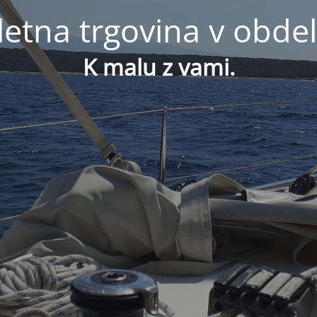
letna trgovina v obdel
K malu z vami.