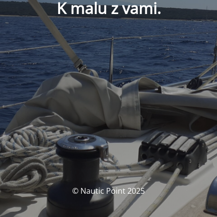
K malu z vami.
© Nautic Point 2025