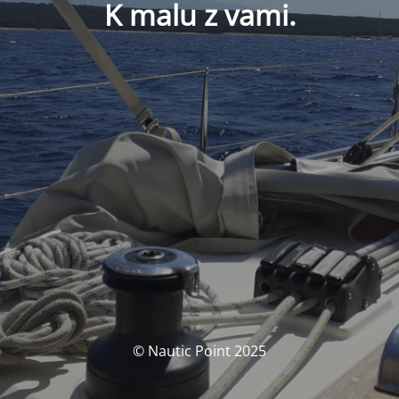
K malu z vami.
© Nautic Point 2025