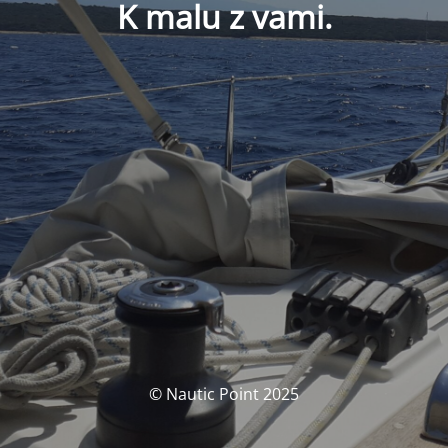
K malu z vami.
© Nautic Point 2025