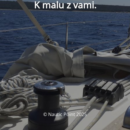
K malu z vami.
© Nautic Point 2025