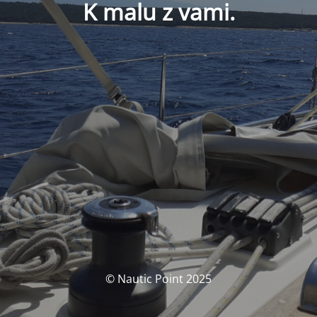
K malu z vami.
© Nautic Point 2025