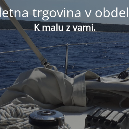
letna trgovina v obdel
K malu z vami.