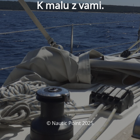
K malu z vami.
© Nautic Point 2025