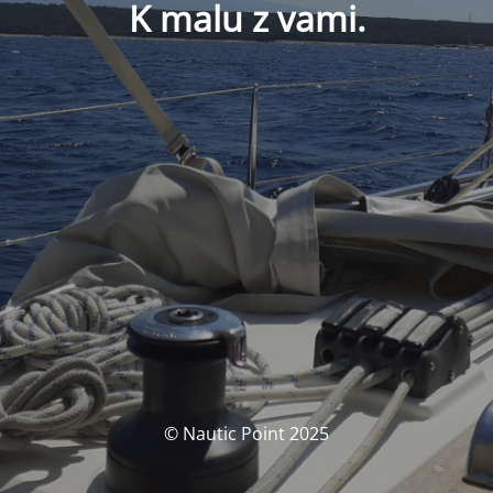
K malu z vami.
© Nautic Point 2025