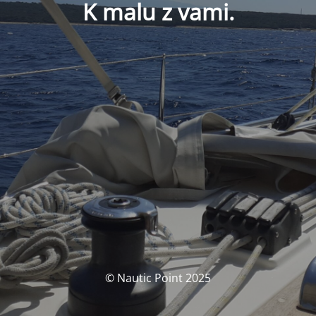
K malu z vami.
© Nautic Point 2025