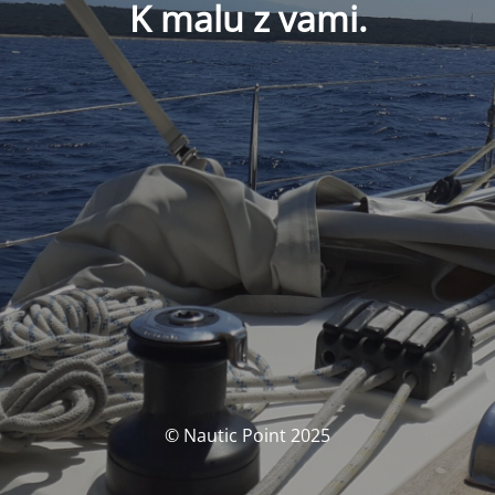
K malu z vami.
© Nautic Point 2025