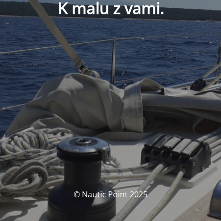
K malu z vami.
© Nautic Point 2025