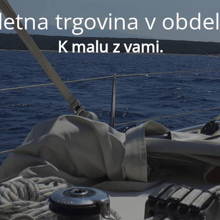
letna trgovina v obdel
K malu z vami.