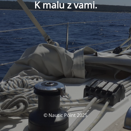
K malu z vami.
© Nautic Point 2025