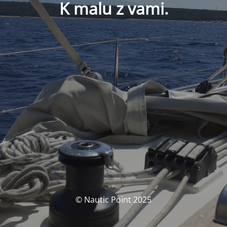
K malu z vami.
© Nautic Point 2025