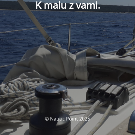
K malu z vami.
© Nautic Point 2025