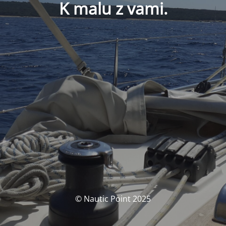
K malu z vami.
© Nautic Point 2025