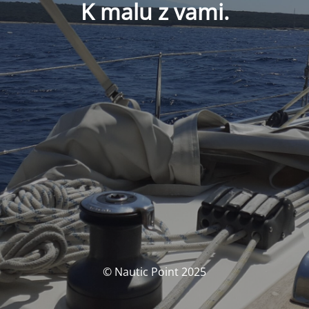
K malu z vami.
© Nautic Point 2025