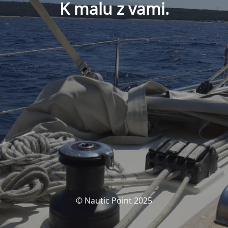
K malu z vami.
© Nautic Point 2025