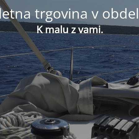
letna trgovina v obdel
K malu z vami.