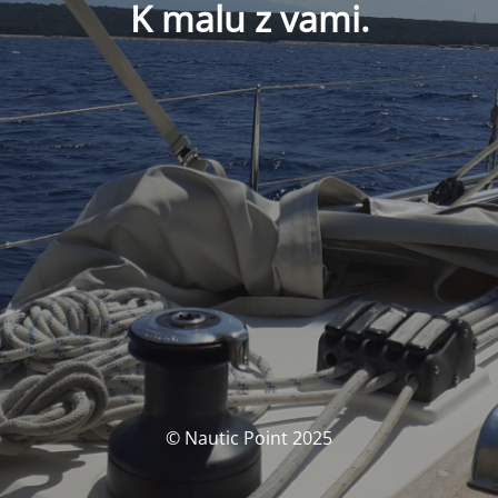
K malu z vami.
© Nautic Point 2025