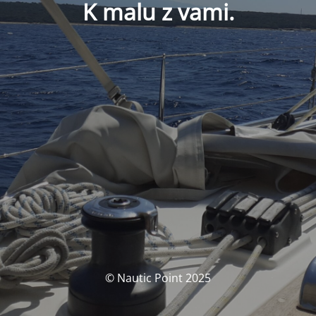
K malu z vami.
© Nautic Point 2025