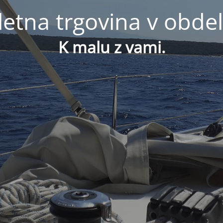
letna trgovina v obdel
K malu z vami.