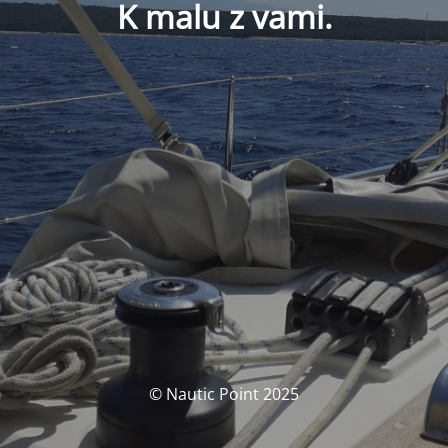
K malu z vami.
© Nautic Point 2025