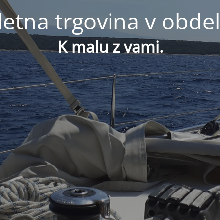
letna trgovina v obdel
K malu z vami.