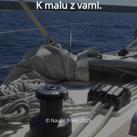
K malu z vami.
© Nautic Point 2025