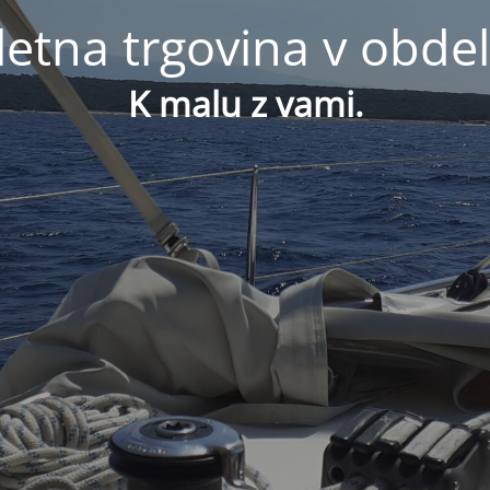
letna trgovina v obdel
K malu z vami.