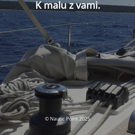
K malu z vami.
© Nautic Point 2025