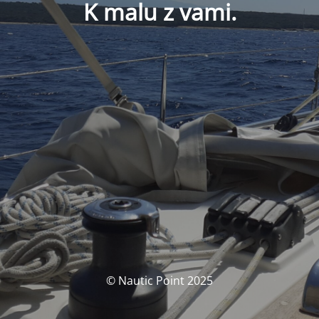
K malu z vami.
© Nautic Point 2025