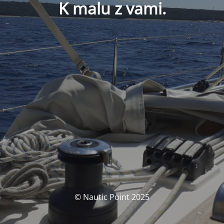
K malu z vami.
© Nautic Point 2025