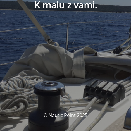
K malu z vami.
© Nautic Point 2025