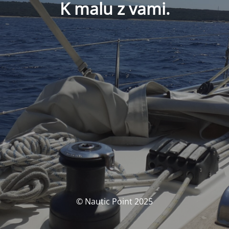
K malu z vami.
© Nautic Point 2025