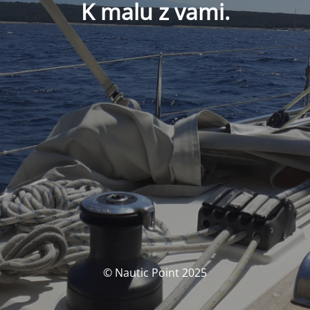
K malu z vami.
© Nautic Point 2025