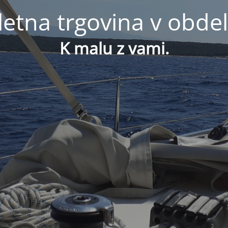
letna trgovina v obdel
K malu z vami.