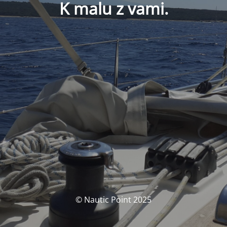
K malu z vami.
© Nautic Point 2025