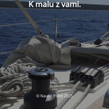
K malu z vami.
© Nautic Point 2025