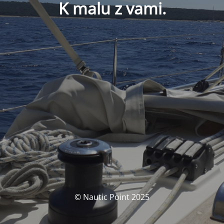
K malu z vami.
© Nautic Point 2025