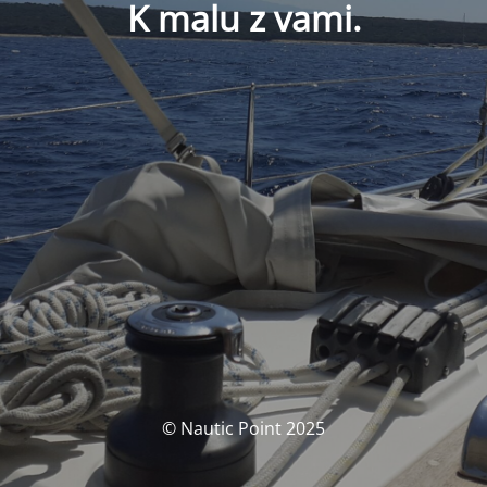
K malu z vami.
© Nautic Point 2025