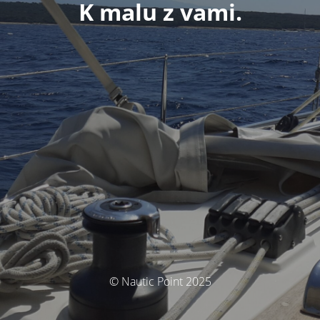
K malu z vami.
© Nautic Point 2025