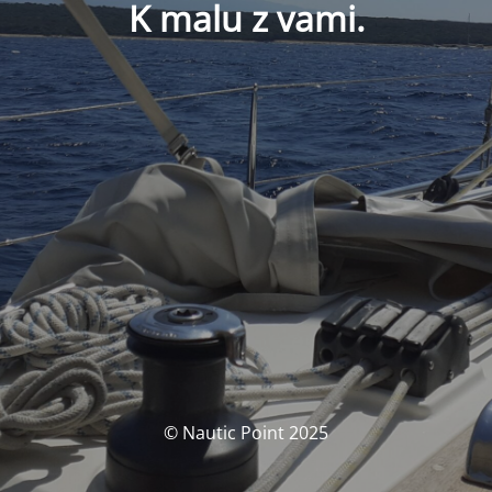
K malu z vami.
© Nautic Point 2025