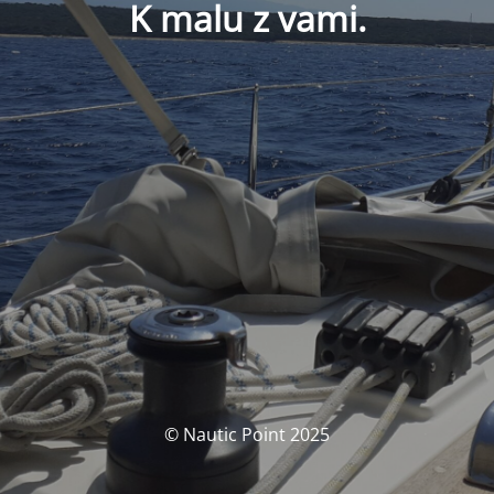
K malu z vami.
© Nautic Point 2025