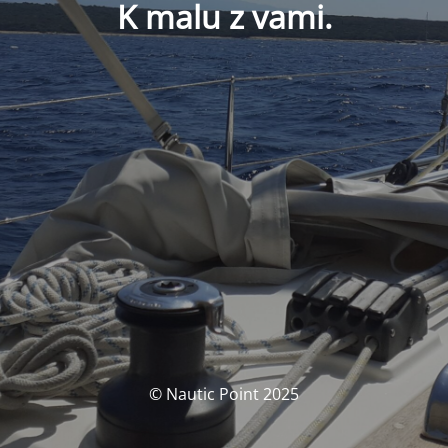
K malu z vami.
© Nautic Point 2025