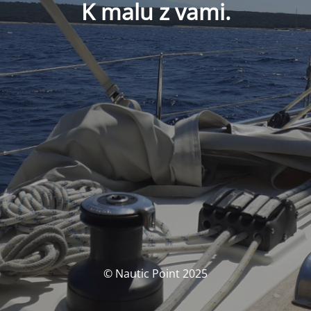
K malu z vami.
© Nautic Point 2025