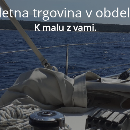
letna trgovina v obdel
K malu z vami.